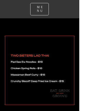
ME
NU