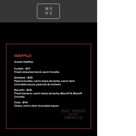
ME
NU